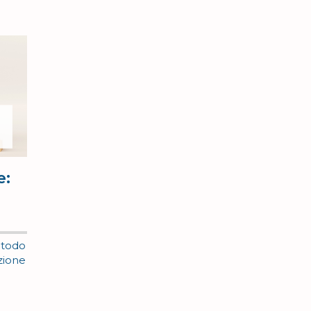
e:
metodo
zione