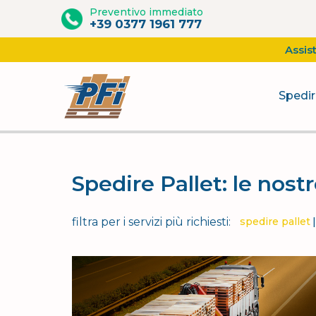
Preventivo immediato
+39 0377 1961 777
Assis
Spedir
Vai
al
contenuto
Spedire Pallet: le nost
filtra per i servizi più richiesti:
spedire pallet