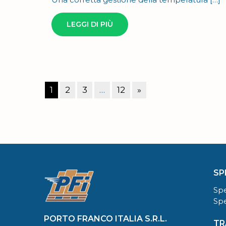
LEGGI DI PIÙ
Paginazione
degli
Articolo
1
2
3
…
12
»
articoli
successivo
SP
Spe
Spe
PORTO FRANCO ITALIA S.R.L.
TR