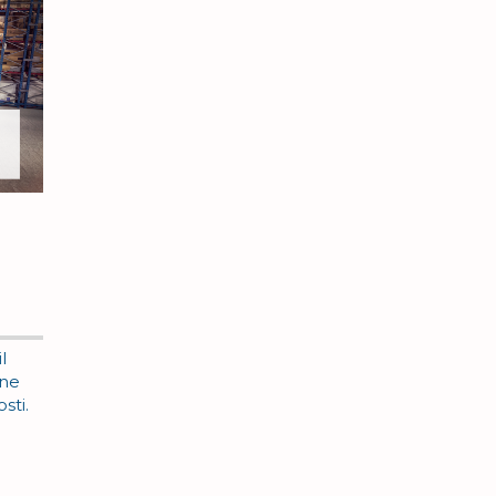
a
l
one
sti.