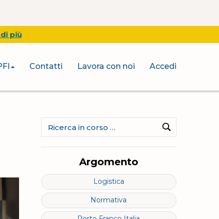
di più
PFI
Contatti
Lavora con noi
Accedi
Ricerca
per:
Cerca
Argomento
Logistica
Normativa
Porto Franco Italia