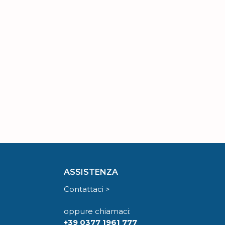
ASSISTENZA
Contattaci >
oppure chiamaci:
+39 0377 1961 777