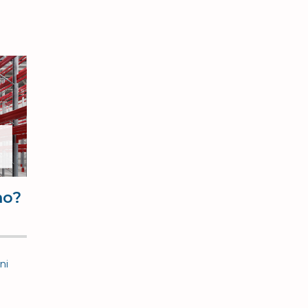
no?
ni