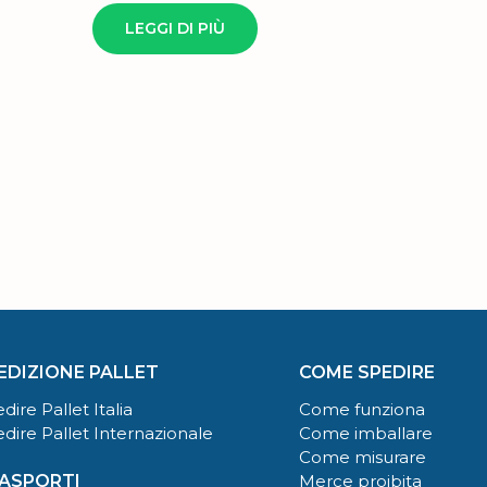
LEGGI DI PIÙ
EDIZIONE PALLET
COME SPEDIRE
dire Pallet Italia
Come funziona
dire Pallet Internazionale
Come imballare
Come misurare
ASPORTI
Merce proibita