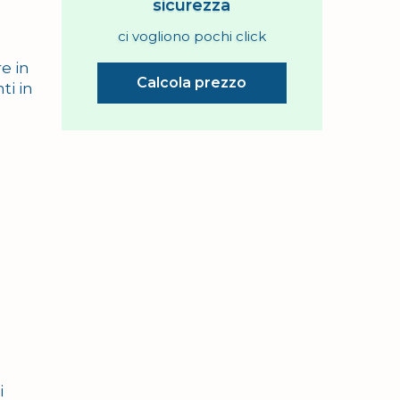
sicurezza
ci vogliono pochi click
e in
Calcola prezzo
ti in
i