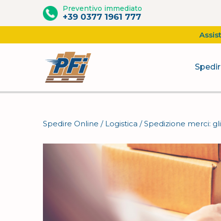
Preventivo immediato
+39 0377 1961 777
Assis
Spedir
Vai
al
contenuto
Spedire Online
/
Logistica
/
Spedizione merci: gl