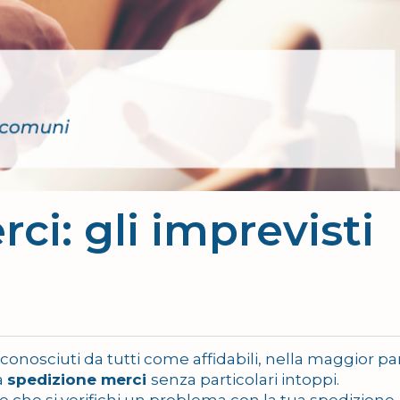
ci: gli imprevisti
onosciuti da tutti come affidabili, nella maggior pa
a
spedizione merci
senza particolari intoppi.
che si verifichi un problema con la tua spedizione,