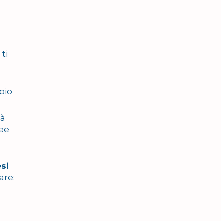
ti
:
pio
tà
ree
si
are: