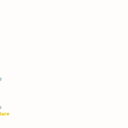
è
ò
lare