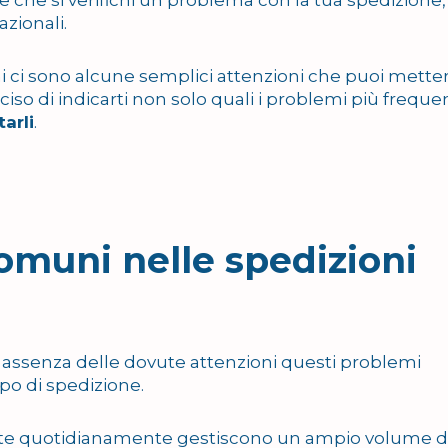
azionali.
i ci sono alcune semplici attenzioni che puoi metter
ciso di indicarti non solo quali i problemi più frequen
arli
.
comuni nelle spedizioni
in assenza delle dovute attenzioni questi problemi
po di spedizione.
ste quotidianamente gestiscono un ampio volume d