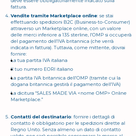
deve essere obbligatoriamente indicato sulla
fattura.
Vendite tramite Marketplace online
: se stai
effettuando spedizioni B2C (Business-to-Consumer)
attraverso un Marketplace online, con un valore
delle merci inferiore a 135 sterline, l’OMP si occuperà
del pagamento dell’IVA britannica (che verrà
indicata in fattura). Tuttavia, come mittente, dovrai
fornire:
La tua partita IVA italiana
Il tuo numero EORI italiano
La partita IVA britannica dell’OMP (tramite cui la
dogana britannica gestirà il pagamento dell’IVA)
La dicitura “SALES MADE VIA <nome OMP> Online
Marketplace.”
Contatti del destinatario
: fornire i dettagli di
contatto è obbligatorio per le spedizioni dirette al
Regno Unito. Senza almeno un dato di contatto
valido, non sarà possibile consegnare la merce al