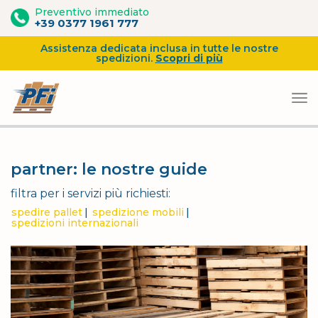
Preventivo immediato
+39 0377 1961 777
Assistenza dedicata inclusa in tutte le nostre
spedizioni.
Scopri di più
Vai
al
partner: le nostre guide
contenuto
filtra per i servizi più richiesti:
spedire pallet
spedizione mobili
spedizioni internazionali