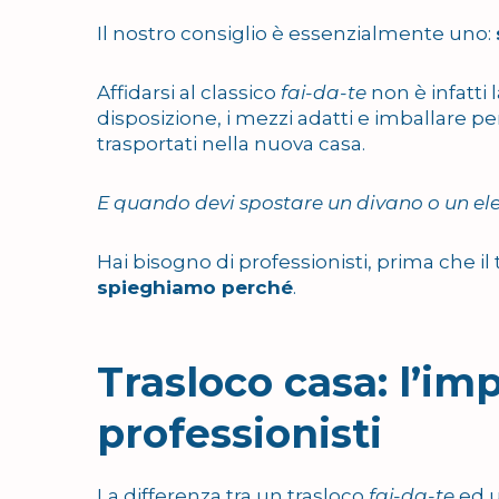
Il nostro consiglio è essenzialmente uno:
Affidarsi al classico
fai-da-te
non è infatti
disposizione, i mezzi adatti e imballare p
trasportati nella nuova casa.
E quando devi spostare un divano o un e
Hai bisogno di professionisti, prima che il
spieghiamo perché
.
Trasloco casa: l’im
professionisti
La differenza tra un trasloco
fai-da-te
ed u