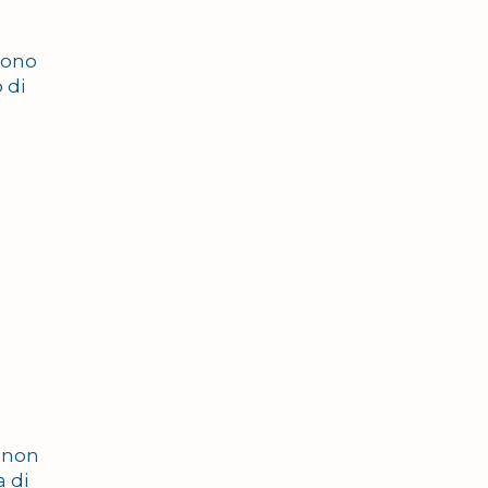
 sono
 di
i non
a di