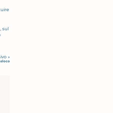
tuire
t
, sul
n
ivo
asloco