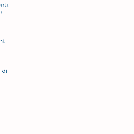
nti.
n
i.
e
 di