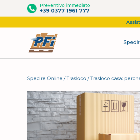
Preventivo immediato
+39 0377 1961 777
Assis
Spedir
Vai
al
contenuto
Spedire Online
/
Trasloco
/
Trasloco casa: perché