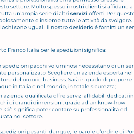
o settore. Molto spesso i nostri clienti si affidano a
tutta un’ampia serie di altri
servizi
offerti. Per quest
olosamente e insieme tutte le attività da svolgere.
hi sono uguali. Il nostro desiderio é fornirti un ser
o Franco Italia per le spedizioni significa:
le spedizioni pacchi voluminosi necessitano di un ser
ente personalizzato. Scegliere un’azienda esperta nel
atore del proprio business. Sarà in grado di proporre
ue in Italia e nel mondo, in totale sicurezza;
un’azienda qualificata offre servizi affidabili dedicati in
cchi di grandi dimensioni, grazie ad un know-how
. Ciò significa poter contare su professionalità ed
urata nel settore.
 spedizioni pesanti, dunque, le parole d’ordine di Po