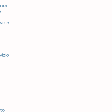
 noi
o
vizio
vizio
rto