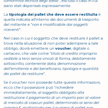
conformità tecnica degli stessi
”, escluso il caso in cui
siano stati dispensati espressamente.
La
tipologia dei pallet che deve essere restituita
è
quella indicata all’interno dei documenti di trasporto
del mittente e “
non è modificabile dai soggetti
riceventi
”.
Nel caso in cui il soggetto che deve restituire il pallet si
trova nella situazione di non poter adempiere a tale
obbligo, dovrà emettere un
voucher
, digitale o
cartaceo, che vale come “
titolo di credito improprio
cedibile a terzi senza vincoli di forma, debitamente
sottoscritto, contenente data, denominazione
dell’emittente e del beneficiario, tipologia e quantità
dei pallet da restituire
”.
Se il voucher non possiede tutte queste informazioni,
ecco che il possessore può “
richiedere
immediatamente, al soggetto obbligato alla
restituzione il pagamento di un importo pari al valore
di mercato di ciascun pallet, determinato ai sensi del
comma 6, moltiplicato per il numero di pallet non