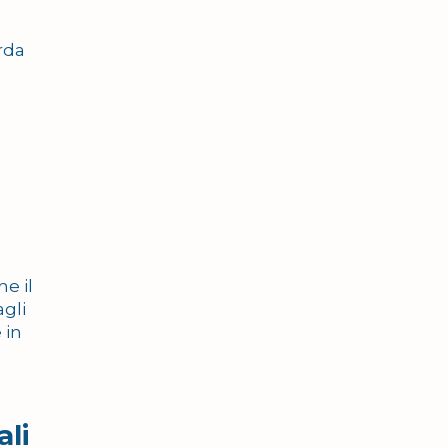
rda
e il
agli
 in
ali