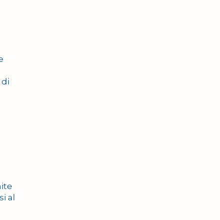
e
 di
ite
i al