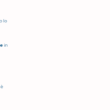
o lo
re
in
 è