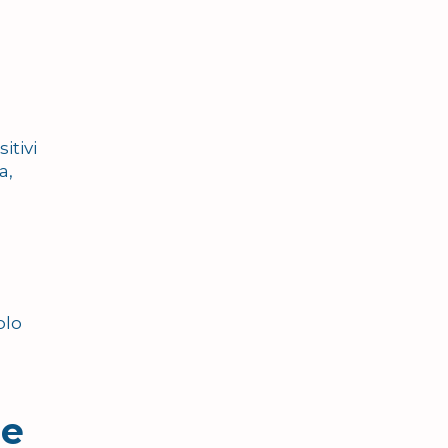
itivi
a,
olo
 e