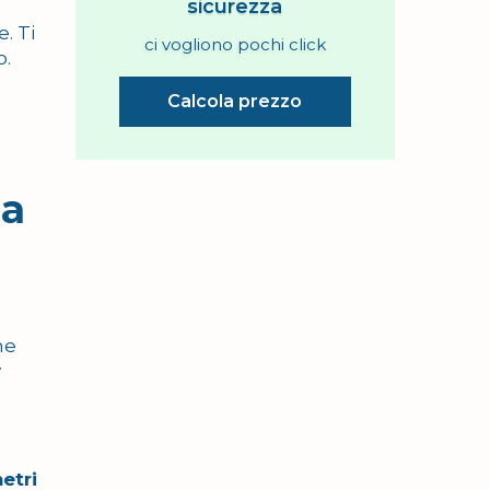
sicurezza
. Ti
ci vogliono pochi click
o.
Calcola prezzo
ia
ne
y
etri