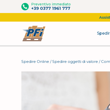
Preventivo immediato
+39 0377 1961 777
Assis
Spedir
Vai
al
contenuto
Spedire Online
/
Spedire oggetti di valore
/
Come