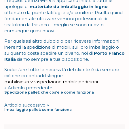
I requisiti dell’ISPM-15 si applicano infatti a tutte le
tipologie di
materiale da imballaggio in legno
ottenuto da piante latifoglie e/o conifere. Risulta quindi
fondamentale utilizzare versioni professionali di
scatoloni da trasloco – meglio se sono nuovi o
comunque quasi nuovi.
Per qualsiasi altro dubbio o per ricevere informazioni
inerenti la spedizione di mobili, sul loro imballaggio o
su quanto costa spedire un divano, noi di
Porto Franco
Italia
siamo sempre a tua disposizione.
Soddisfare tutte le necessità del cliente è da sempre
ciò che ci contraddistingue.
Tag
mobili
sicurezza
spedizione mobili
spedizioni
Navigazione
Articolo precedente
Spedizione pallet: che cos’è e come funziona
articoli
Articolo successivo
Imballaggio pallet: come funziona