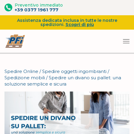
Preventivo immediato
+39 0377 1961 777
Assistenza dedicata inclusa in tutte le nostre
spedizioni.
Scopri di più
Vai
al
Spedire Online
/
Spedire oggetti ingombranti
/
contenuto
Spedizione mobili
/
Spedire un divano su pallet: una
soluzione semplice e sicura