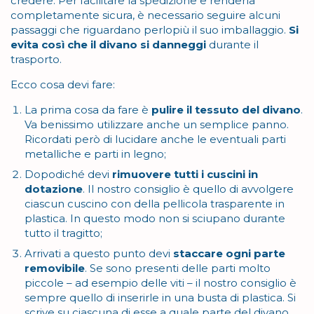
credere. Per facilitare la spedizione e renderla
completamente sicura, è necessario seguire alcuni
passaggi che riguardano perlopiù il suo imballaggio.
Si
evita così che il divano si danneggi
durante il
trasporto.
Ecco cosa devi fare:
La prima cosa da fare è
pulire il tessuto del divano
.
Va benissimo utilizzare anche un semplice panno.
Ricordati però di lucidare anche le eventuali parti
metalliche e parti in legno;
Dopodiché devi
rimuovere tutti i cuscini in
dotazione
. Il nostro consiglio è quello di avvolgere
ciascun cuscino con della pellicola trasparente in
plastica. In questo modo non si sciupano durante
tutto il tragitto;
Arrivati a questo punto devi
staccare ogni parte
removibile
. Se sono presenti delle parti molto
piccole – ad esempio delle viti – il nostro consiglio è
sempre quello di inserirle in una busta di plastica. Si
scrive su ciascuna di esse a quale parte del divano