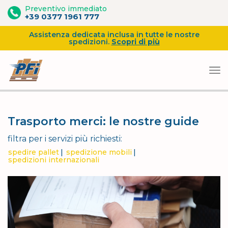
Preventivo immediato
+39 0377 1961 777
Assistenza dedicata inclusa in tutte le nostre
spedizioni.
Scopri di più
Vai
al
Trasporto merci: le nostre guide
contenuto
filtra per i servizi più richiesti:
spedire pallet
spedizione mobili
spedizioni internazionali