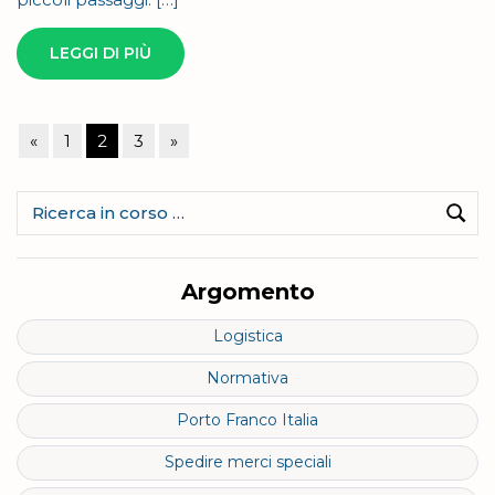
LEGGI DI PIÙ
Paginazione
Articolo
Articolo
«
1
2
3
»
degli
precedente
successivo
articoli
Ricerca
per:
Cerc
Argomento
Logistica
Normativa
Porto Franco Italia
Spedire merci speciali