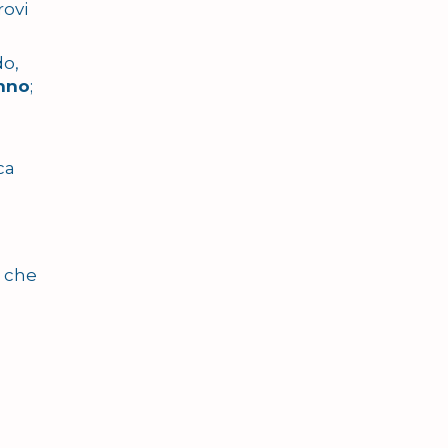
rovi
do,
anno
;
ca
e che