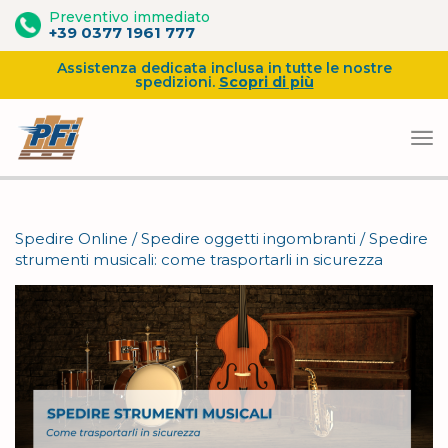
Preventivo immediato
+39 0377 1961 777
Assistenza dedicata inclusa in tutte le nostre
spedizioni.
Scopri di più
Vai
al
Spedire Online
/
Spedire oggetti ingombranti
/
Spedire
contenuto
strumenti musicali: come trasportarli in sicurezza