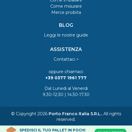
Come imballare
Come misurare
Merce proibita
BLOG
Leggi le nostre guide
ASSISTENZA
Contattaci >
oppure chiamaci:
+39 0377 1961 777
Dal Lunedi al Venerdi
9.30-12:30 | 14:30-17.30
© Copyright 2026
Porto Franco Italia S.R.L..
All rights
reserved.
SPEDISCI IL TUO PALLET IN POCHI