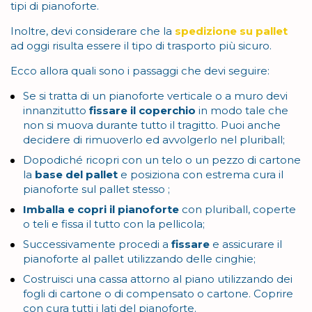
tipi di pianoforte.
Inoltre, devi considerare che la
spedizione su
pallet
ad oggi risulta essere il tipo di trasporto più sicuro.
Ecco allora quali sono i passaggi che devi seguire:
Se si tratta di un pianoforte verticale o a muro devi
innanzitutto
fissare il coperchio
in modo tale che
non si muova durante tutto il tragitto. Puoi anche
decidere di rimuoverlo ed avvolgerlo nel pluriball;
Dopodiché ricopri con un telo o un pezzo di cartone
la
base del pallet
e posiziona con estrema cura il
pianoforte sul pallet stesso ;
Imballa e copri il pianoforte
con pluriball, coperte
o teli e fissa il tutto con la pellicola;
Successivamente procedi a
fissare
e assicurare il
pianoforte al pallet utilizzando delle cinghie;
Costruisci una cassa attorno al piano utilizzando dei
fogli di cartone o di compensato o cartone. Coprire
con cura tutti i lati del pianoforte.