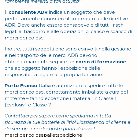
l’ambiente inerenti a tali attività
”.
Il
consulente ADR
indica un soggetto che deve
perfettamente conoscere il contenuto delle direttive
ADR. Deve anche essere consapevole di tutti i rischi
legati al trasporto e alle operazioni di carico e scarico di
merci pericolose.
Inoltre, tutti i soggetti che sono coinvolti nella gestione
e nel trasporto delle merci ADR devono
obbligatoriamente seguire un
corso di formazione
che ad oggetto hanno l’esposizione delle
responsabilità legate alla propria funzione.
Porto Franco Italia
è autorizzato a spedire tutte le
merci pericolose, correttamente imballate a cura del
mittente – fanno eccezione i materiali in Classe 1
(Esplosivi) e Classe 7.
Contattaci per sapere come spediamo in tutta
sicurezza le tue batterie al litio! L’assistenza al cliente è
da sempre uno dei nostri punti di forza!
Tag
merci pericolose
pallet
spedizione