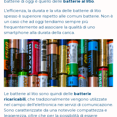
batterie di oggi è quello delle
batterie al litio
.
L’efficienza, la durata e la vita delle batterie di litio
spesso è superiore rispetto alle comuni batterie. Non è
un caso che ad oggi tendiamo sempre più
frequentemente ad associare la qualità di uno
smartphone alla durata della carica.
Le batterie al litio sono quindi delle
batterie
ricaricabili
, che tradizionalmente vengono
utilizzate
nel campo dell’elettronica nei servizi di comunicazione.
Sono caratterizzate da una notevole compattezza e
leggerezza, oltre che per la possibilità di essere