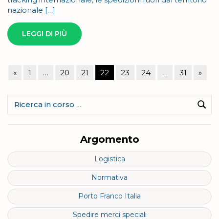
nazionale […]
LEGGI DI PIÙ
Paginazione
Articolo
Artic
«
1
…
20
21
22
23
24
…
31
»
degli
precedente
succe
articoli
Ricerca
per:
Cerc
Argomento
Logistica
Normativa
Porto Franco Italia
Spedire merci speciali