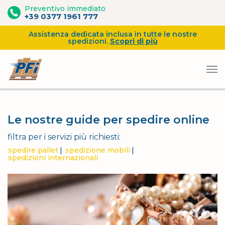
Preventivo immediato
+39 0377 1961 777
Assistenza dedicata inclusa in tutte le nostre
spedizioni.
Scopri di più
Vai
al
Le nostre guide per spedire online
contenuto
filtra per i servizi più richiesti:
spedire pallet
spedizione mobili
spedizioni internazionali