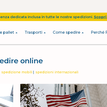
tenza dedicata inclusa in tutte le nostre spedizioni.
Scopri 
e pallet
Trasporti
Come spedire
Perché 
edire online
spedizione mobili
spedizioni internazionali