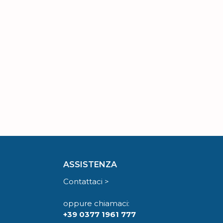
ASSISTENZA
Contattaci >
oppure chiamaci:
+39 0377 1961 777