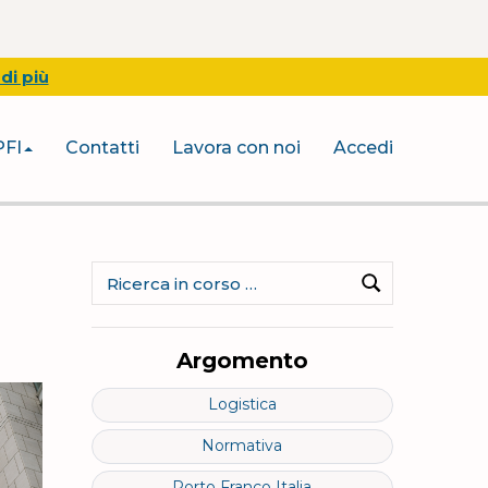
di più
PFI
Contatti
Lavora con noi
Accedi
Ricerca
per:
Cerca
Argomento
Logistica
Normativa
Porto Franco Italia