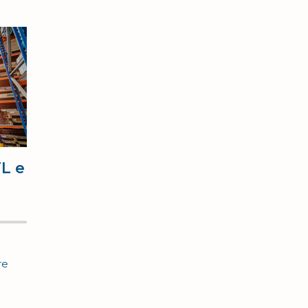
TL e
re