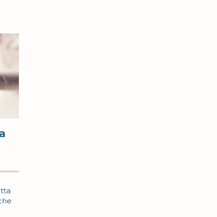
ra
a
atta
o che